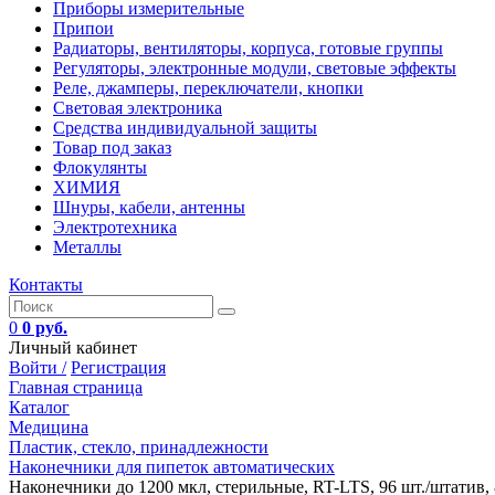
Приборы измерительные
Припои
Радиаторы, вентиляторы, корпуса, готовые группы
Регуляторы, электронные модули, световые эффекты
Реле, джамперы, переключатели, кнопки
Световая электроника
Средства индивидуальной защиты
Товар под заказ
Флокулянты
ХИМИЯ
Шнуры, кабели, антенны
Электротехника
Металлы
Контакты
0
0 руб.
Личный кабинет
Войти /
Регистрация
Главная страница
Каталог
Медицина
Пластик, стекло, принадлежности
Наконечники для пипеток автоматических
Наконечники до 1200 мкл, стерильные, RT-LTS, 96 шт./штатив, 8 