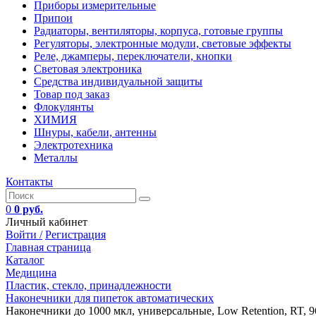
Приборы измерительные
Припои
Радиаторы, вентиляторы, корпуса, готовые группы
Регуляторы, электронные модули, световые эффекты
Реле, джамперы, переключатели, кнопки
Световая электроника
Средства индивидуальной защиты
Товар под заказ
Флокулянты
ХИМИЯ
Шнуры, кабели, антенны
Электротехника
Металлы
Контакты
0
0 руб.
Личный кабинет
Войти /
Регистрация
Главная страница
Каталог
Медицина
Пластик, стекло, принадлежности
Наконечники для пипеток автоматических
Наконечники до 1000 мкл, универсальные, Low Retention, RT, 96 