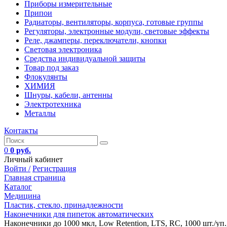
Приборы измерительные
Припои
Радиаторы, вентиляторы, корпуса, готовые группы
Регуляторы, электронные модули, световые эффекты
Реле, джамперы, переключатели, кнопки
Световая электроника
Средства индивидуальной защиты
Товар под заказ
Флокулянты
ХИМИЯ
Шнуры, кабели, антенны
Электротехника
Металлы
Контакты
0
0 руб.
Личный кабинет
Войти /
Регистрация
Главная страница
Каталог
Медицина
Пластик, стекло, принадлежности
Наконечники для пипеток автоматических
Наконечники до 1000 мкл, Low Retention, LTS, RC, 1000 шт./уп.,