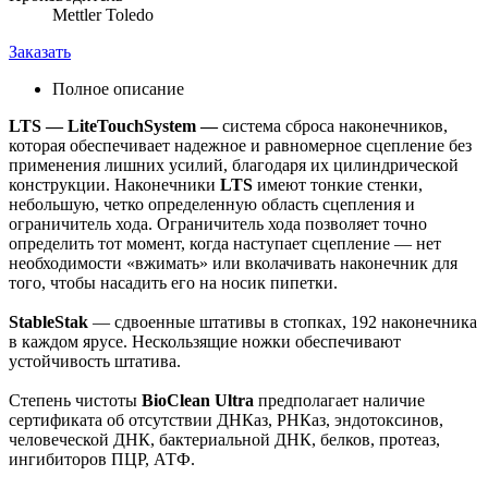
Mettler Toledo
Заказать
Полное описание
LTS — LiteTouchSystem —
система сброса наконечников,
которая обеспечивает надежное и равномерное сцепление без
применения лишних усилий, благодаря их цилиндрической
конструкции. Наконечники
LTS
имеют тонкие стенки,
небольшую, четко определенную область сцепления и
ограничитель хода. Ограничитель хода позволяет точно
определить тот момент, когда наступает сцепление — нет
необходимости «вжимать» или вколачивать наконечник для
того, чтобы насадить его на носик пипетки.
StableStak
— сдвоенные штативы в стопках, 192 наконечника
в каждом ярусе. Нескользящие ножки обеспечивают
устойчивость штатива.
Степень чистоты
BioClean Ultra
предполагает наличие
сертификата об отсутствии ДНКаз, РНКаз, эндотоксинов,
человеческой ДНК, бактериальной ДНК, белков, протеаз,
ингибиторов ПЦР, АТФ.