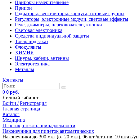
Приборы измерительные
Припои
Радиаторы, вентиляторы, корпуса, готовые группы
Регуляторы, электронные модули, световые эффекты
Реле, джамперы, переключатели, кнопки
Световая электроника
Средства индивидуальной защиты
Товар под заказ
Флокулянты
ХИМИЯ
Шнуры, кабели, антенны
Электротехника
Металлы
Контакты
0
0 руб.
Личный кабинет
Войти /
Регистрация
Главная страница
Каталог
Медицина
Пластик, стекло, принадлежности
Наконечники для пипеток автоматических
Наконечники до 300 мкл (от 20 мкл), 96 шт./штатив, 10 штат./уп.