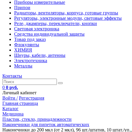
Приборы измерительные
Припои
Радиаторы, вентиляторы, корпуса, готовые группы
Регуляторы, электронные модули, световые эффекты
Реле, джамперы, переключатели, кнопки
Световая электроника
Средства индивидуальной защиты
Товар под заказ
Флокулянты
ХИМИЯ
Шнуры, кабели, антенны
Электротехника
Металлы
Контакты
0
0 руб.
Личный кабинет
Войти /
Регистрация
Главная страница
Каталог
Медицина
Пластик, стекло, принадлежности
Наконечники для пипеток автоматических
Наконечники до 200 мкл (от 2 мкл), 96 шт./штатив, 10 штат./уп.,