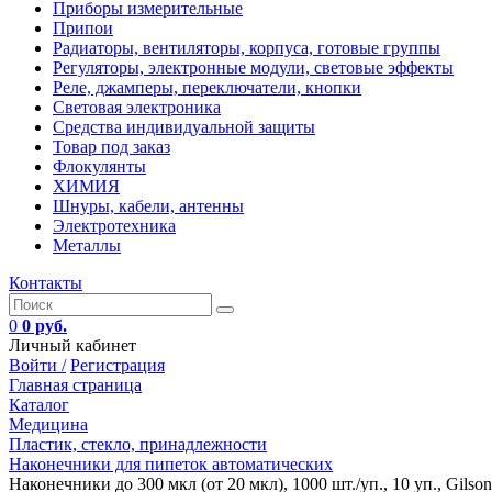
Приборы измерительные
Припои
Радиаторы, вентиляторы, корпуса, готовые группы
Регуляторы, электронные модули, световые эффекты
Реле, джамперы, переключатели, кнопки
Световая электроника
Средства индивидуальной защиты
Товар под заказ
Флокулянты
ХИМИЯ
Шнуры, кабели, антенны
Электротехника
Металлы
Контакты
0
0 руб.
Личный кабинет
Войти /
Регистрация
Главная страница
Каталог
Медицина
Пластик, стекло, принадлежности
Наконечники для пипеток автоматических
Наконечники до 300 мкл (от 20 мкл), 1000 шт./уп., 10 уп., Gilson