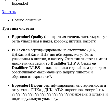
Eppendorf
Заказать
Полное описание
Три типа чистоты:
Eppendorf Quality
(стандартная степень чистоты) могут
быть упакованы в пакет, коробку, штатив, кассету,
PCR clean
сертифицированы на отсутствие ДНК,
ДНКаз, РНКаз и ПЦР-ингибиторов, могут быть
упакованы в штатив, в кассету. Этот тип чистоты имеют
наконечники серии
ep Dualfilter T.I.P.S
. Серия
ep
Dualfilter T.I.P.S
— наконечники с двои?ным фильтром
обеспечивают максимальную защиту пипеток и
образцов от аэрозолеи?,
Eppendorf Biopur
сертифицированы на стерильность и
отсутствие РНКаз, ДНК, АТФ, пирогенов, могут быть
??????????????????????????????????упакованы в штатив и
индивидуальную упаковку.