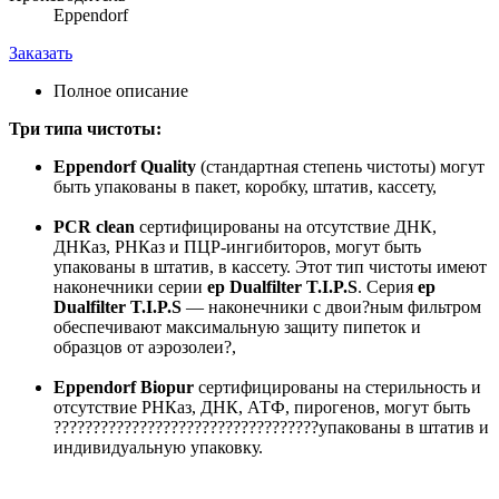
Eppendorf
Заказать
Полное описание
Три типа чистоты:
Eppendorf Quality
(стандартная степень чистоты) могут
быть упакованы в пакет, коробку, штатив, кассету,
PCR clean
сертифицированы на отсутствие ДНК,
ДНКаз, РНКаз и ПЦР-ингибиторов, могут быть
упакованы в штатив, в кассету. Этот тип чистоты имеют
наконечники серии
ep Dualfilter T.I.P.S
. Серия
ep
Dualfilter T.I.P.S
— наконечники с двои?ным фильтром
обеспечивают максимальную защиту пипеток и
образцов от аэрозолеи?,
Eppendorf Biopur
сертифицированы на стерильность и
отсутствие РНКаз, ДНК, АТФ, пирогенов, могут быть
??????????????????????????????????упакованы в штатив и
индивидуальную упаковку.