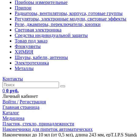
Приборы измерительные
Припои
Радиаторы, вентиляторы, корпуса, готовые группы
Регуляторы, электронные модули, световые эффекты
Реле, джамперы, переключатели, кнопки
Световая электроника
Средства индивидуальной защиты
Товар под заказ
Флокулянты
ХИМИЯ
Шнуры, кабели, антенны
Электротехника
Металлы
Контакты
0
0 руб.
Личный кабинет
Войти /
Регистрация
Главная страница
Каталог
Медицина
Пластик, стекло, принадлежности
Наконечники для пипеток автоматических
Наконечники до 10 мл (от 0,5 мл), длина 243 мм, epT.I.P.S Standar