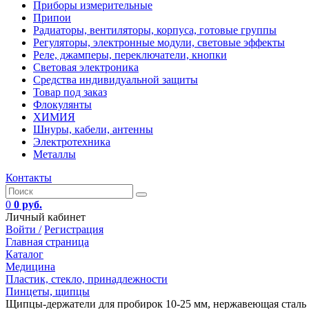
Приборы измерительные
Припои
Радиаторы, вентиляторы, корпуса, готовые группы
Регуляторы, электронные модули, световые эффекты
Реле, джамперы, переключатели, кнопки
Световая электроника
Средства индивидуальной защиты
Товар под заказ
Флокулянты
ХИМИЯ
Шнуры, кабели, антенны
Электротехника
Металлы
Контакты
0
0 руб.
Личный кабинет
Войти /
Регистрация
Главная страница
Каталог
Медицина
Пластик, стекло, принадлежности
Пинцеты, щипцы
Щипцы-держатели для пробирок 10-25 мм, нержавеющая сталь 1