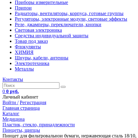
Приборы измерительные
Припои
Радиаторы, вентиляторы, корпуса, готовые группы
Регуляторы, электронные модули, световые эффекты
Реле, джамперы, переключатели, кнопки
Световая электроника
Средства индивидуальной защиты
Товар под заказ
Флокулянты
ХИМИЯ
Шнуры, кабели, антенны
Электротехника
Металлы
Контакты
0
0 руб.
Личный кабинет
Войти /
Регистрация
Главная страница
Каталог
Медицина
Пластик, стекло, принадлежности
Пинцеты, щипцы
Пинцет для фильтровальнои бумаги, нержавеющая сталь 18/10, 