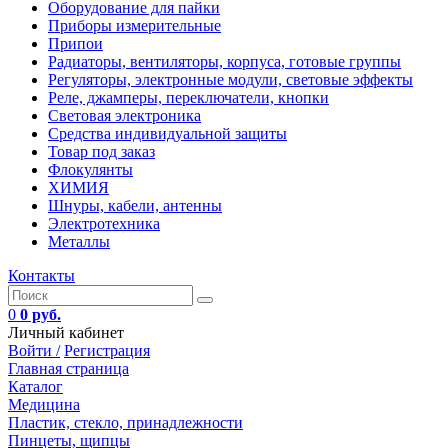
Оборудование для пайки
Приборы измерительные
Припои
Радиаторы, вентиляторы, корпуса, готовые группы
Регуляторы, электронные модули, световые эффекты
Реле, джамперы, переключатели, кнопки
Световая электроника
Средства индивидуальной защиты
Товар под заказ
Флокулянты
ХИМИЯ
Шнуры, кабели, антенны
Электротехника
Металлы
Контакты
0
0 руб.
Личный кабинет
Войти /
Регистрация
Главная страница
Каталог
Медицина
Пластик, стекло, принадлежности
Пинцеты, щипцы