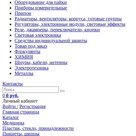
Оборудование для пайки
Приборы измерительные
Припои
Радиаторы, вентиляторы, корпуса, готовые группы
Регуляторы, электронные модули, световые эффекты
Реле, джамперы, переключатели, кнопки
Световая электроника
Средства индивидуальной защиты
Товар под заказ
Флокулянты
ХИМИЯ
Шнуры, кабели, антенны
Электротехника
Металлы
Контакты
0
0 руб.
Личный кабинет
Войти /
Регистрация
Главная страница
Каталог
Медицина
Пластик, стекло, принадлежности
Пинцеты, щипцы