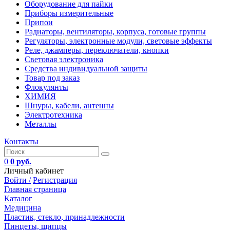
Оборудование для пайки
Приборы измерительные
Припои
Радиаторы, вентиляторы, корпуса, готовые группы
Регуляторы, электронные модули, световые эффекты
Реле, джамперы, переключатели, кнопки
Световая электроника
Средства индивидуальной защиты
Товар под заказ
Флокулянты
ХИМИЯ
Шнуры, кабели, антенны
Электротехника
Металлы
Контакты
0
0 руб.
Личный кабинет
Войти /
Регистрация
Главная страница
Каталог
Медицина
Пластик, стекло, принадлежности
Пинцеты, щипцы