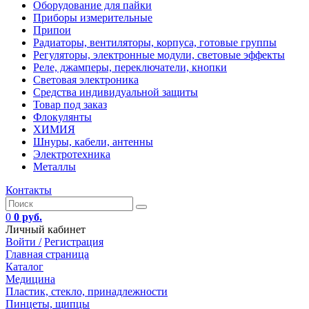
Оборудование для пайки
Приборы измерительные
Припои
Радиаторы, вентиляторы, корпуса, готовые группы
Регуляторы, электронные модули, световые эффекты
Реле, джамперы, переключатели, кнопки
Световая электроника
Средства индивидуальной защиты
Товар под заказ
Флокулянты
ХИМИЯ
Шнуры, кабели, антенны
Электротехника
Металлы
Контакты
0
0 руб.
Личный кабинет
Войти /
Регистрация
Главная страница
Каталог
Медицина
Пластик, стекло, принадлежности
Пинцеты, щипцы