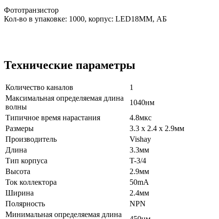
Фототранзистор
Кол-во в упаковке: 1000, корпус: LED18MM, АБ
Технические параметры
Количество каналов
1
Максимальная определяемая длина
1040нм
волны
Типичное время нарастания
4.8мкс
Размеры
3.3 x 2.4 x 2.9мм
Производитель
Vishay
Длина
3.3мм
Тип корпуса
T-3/4
Высота
2.9мм
Ток коллектора
50mA
Ширина
2.4мм
Полярность
NPN
Минимальная определяемая длина
450нм