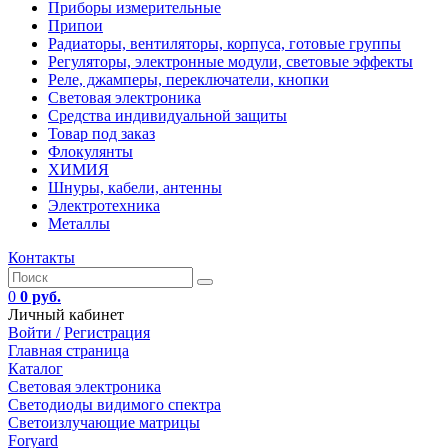
Приборы измерительные
Припои
Радиаторы, вентиляторы, корпуса, готовые группы
Регуляторы, электронные модули, световые эффекты
Реле, джамперы, переключатели, кнопки
Световая электроника
Средства индивидуальной защиты
Товар под заказ
Флокулянты
ХИМИЯ
Шнуры, кабели, антенны
Электротехника
Металлы
Контакты
0
0 руб.
Личный кабинет
Войти /
Регистрация
Главная страница
Каталог
Световая электроника
Светодиоды видимого спектра
Светоизлучающие матрицы
Foryard