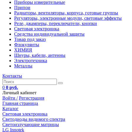
Приборы измерительные
Припои
Радиаторы, вентиляторы, корпуса, готовые группы
Регуляторы, электронные модули, световые эффекты
Реле, джамперы, переключатели, кнопки
Световая электроника
Средства индивидуальной защиты
Товар под заказ
Флокулянты
ХИМИЯ
Шнуры, кабели, антенны
Электротехника
Металлы
Контакты
0
0 руб.
Личный кабинет
Войти /
Регистрация
Главная страница
Каталог
Световая электроника
Светодиоды видимого спектра
Светоизлучающие матрицы
LG Innotek