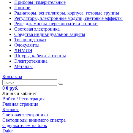
Приборы измерительные
Припои
Радиаторы, вентиляторы, корпуса, готовые группы
Регуляторы, электронные модули, световые эффекты
Реле, джамперы, переключатели, кнопки
Световая электроника
Средства индивидуальной защиты
Товар под заказ
Флокулянты
ХИМИЯ
Шнуры, кабели, антенны
Электротехника
Металлы
Контакты
0
0 руб.
Личный кабинет
Войти /
Регистрация
Главная страница
Каталог
Световая электроника
Светодиоды видимого спектра
C держателем на блок
Daier