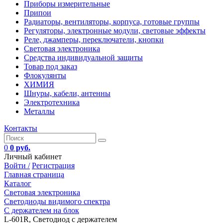
Приборы измерительные
Припои
Радиаторы, вентиляторы, корпуса, готовые группы
Регуляторы, электронные модули, световые эффекты
Реле, джамперы, переключатели, кнопки
Световая электроника
Средства индивидуальной защиты
Товар под заказ
Флокулянты
ХИМИЯ
Шнуры, кабели, антенны
Электротехника
Металлы
Контакты
0
0 руб.
Личный кабинет
Войти /
Регистрация
Главная страница
Каталог
Световая электроника
Светодиоды видимого спектра
C держателем на блок
L-601R, Светодиод с держателем