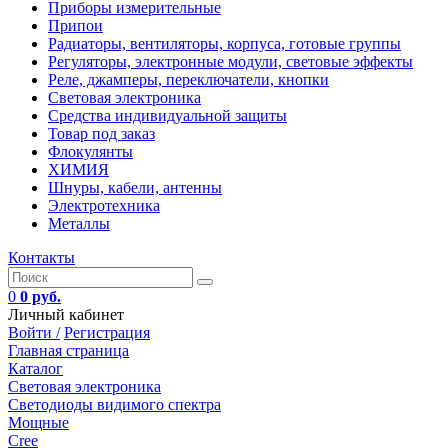
Приборы измерительные
Припои
Радиаторы, вентиляторы, корпуса, готовые группы
Регуляторы, электронные модули, световые эффекты
Реле, джамперы, переключатели, кнопки
Световая электроника
Средства индивидуальной защиты
Товар под заказ
Флокулянты
ХИМИЯ
Шнуры, кабели, антенны
Электротехника
Металлы
Контакты
0
0 руб.
Личный кабинет
Войти /
Регистрация
Главная страница
Каталог
Световая электроника
Светодиоды видимого спектра
Мощные
Cree