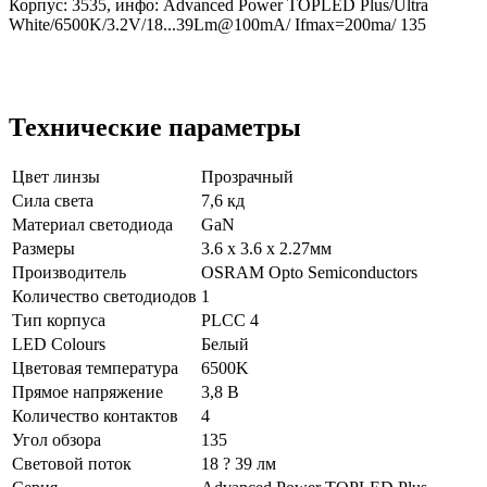
Корпус: 3535, инфо: Advanced Power TOPLED Plus/Ultra
White/6500K/3.2V/18...39Lm@100mA/ Ifmax=200ma/ 135
Технические параметры
Цвет линзы
Прозрачный
Сила света
7,6 кд
Материал светодиода
GaN
Размеры
3.6 x 3.6 x 2.27мм
Производитель
OSRAM Opto Semiconductors
Количество светодиодов
1
Тип корпуса
PLCC 4
LED Colours
Белый
Цветовая температура
6500K
Прямое напряжение
3,8 В
Количество контактов
4
Угол обзора
135
Световой поток
18 ? 39 лм