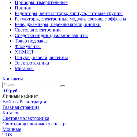
Приборы измерительные
Припои
Радиаторы, вентиляторы, корпуса, готовые группы
Регуляторы, электронные модули, световые эффекты
Реле, джамперы, переключатели, кнопки
Световая электроника
Средства индивидуальной защиты
Товар под заказ
Флокулянты
ХИМИЯ
Шнуры, кабели, антенны
Электротехника
Металлы
Контакты
0
0 руб.
Личный кабинет
Войти /
Регистрация
Главная страница
Каталог
Световая электроника
Светодиоды видимого спектра
Мощные
TDS