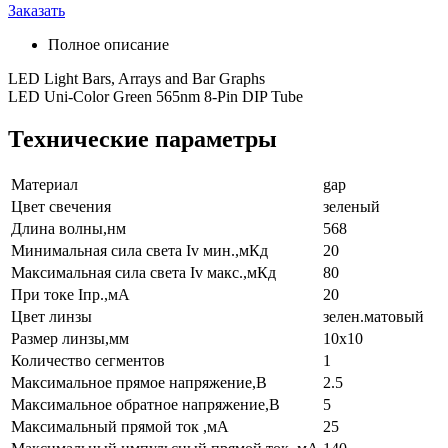
Заказать
Полное описание
LED Light Bars, Arrays and Bar Graphs
LED Uni-Color Green 565nm 8-Pin DIP Tube
Технические параметры
Материал
gap
Цвет свечения
зеленый
Длина волны,нм
568
Минимальная сила света Iv мин.,мКд
20
Максимальная сила света Iv макс.,мКд
80
При токе Iпр.,мА
20
Цвет линзы
зелен.матовый
Размер линзы,мм
10x10
Количество сегментов
1
Максимальное прямое напряжение,В
2.5
Максимальное обратное напряжение,В
5
Максимальный прямой ток ,мА
25