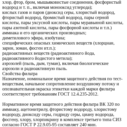
хлор, фтор, бром, мышьяковистые соединения, фосфористый
водород и т. п., включая монооксид углерода);
кислых газов и паров (диоксид серы, хлористый водород,
фтористый водород, бромистый водород, пары серной
кислоты, пары уксусной кислоты, пары муравьиной кислоты,
пары азотной кислоты, пары фосфорной кислоты и т.п.)
аммиака и его органических производных;
диметилового эфира, изобутана;
специфических опасных химических веществ (хлорциан,
зарин, зоман, фосген ит.п.);
радиоактивных веществ (радиоактивного йода,
радиоактивного йодистого метила);
аэрозолей (пыль, дым, туман), включая биологические
аэрозоли и радиоактивную пыль.
Свойства фильтра
Назначение, номинальное время защитного действия по тест-
веществам, начальное сопротивление воздушному потоку и
опознавательная окраска этикетки каждой марки фильтра
соответствуют требованиям ГОСТ 12.4.235-2012.
Нормативное время защитного действия фильтра ВК 320 по
аммиаку, ацетонитрилу, фтористому водороду, хлористому
водороду, диоксиду серы, гидриду серы, циану водорода,
фосгену, хлору, хлорпикрину в комплексе третьего типа СИЗ
согласно ГОСТ Р 22.9.05-95 составляет 240 мин.