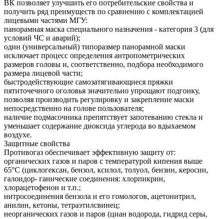
ВК позволяет улучшить его потребительские свойства и
получить ряд преимуществ по сравнению с комплектацией
лицевыми частями МГУ:
панорамная маска специального назначения - категория 3 (для
условий ЧС и аварий);
один (универсальный) типоразмер панорамной маски
исключает процесс определения антропометрических
размеров головы и, соответственно, подбора необходимого
размера лицевой части;
быстродействующие самозатягивающиеся пряжки
пятиточечного оголовья значительно упрощают подгонку,
позволяя производить регулировку и закрепление маски
непосредственно на голове пользователя;
наличие подмасочника препятствует запотеванию стекла и
уменьшает содержание диоксида углерода во вдыхаемом
воздухе.
Защитные свойства
Противогаз обеспечивает эффективную защиту от:
органических газов и паров с температурой кипения выше
65°С (циклогексан, бензол, ксилол, толуол, бензин, керосин,
галоидор- ганические соединения: хлорпикрин,
хлорацетофенон и т.п.;
нитросоединения бензола и его гомологов, ацетонитрил,
анилин, кетоны, тетраэтилсвинец;
неорганических газов и паров (циан водорода, гидрид серы,