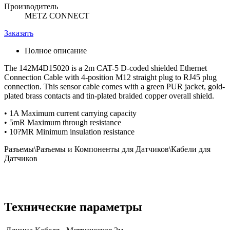
Производитель
METZ CONNECT
Заказать
Полное описание
The 142M4D15020 is a 2m CAT-5 D-coded shielded Ethernet
Connection Cable with 4-position M12 straight plug to RJ45 plug
connection. This sensor cable comes with a green PUR jacket, gold-
plated brass contacts and tin-plated braided copper overall shield.
• 1A Maximum current carrying capacity
• 5mR Maximum through resistance
• 10?MR Minimum insulation resistance
Разъемы\Разъемы и Компоненты для Датчиков\Кабели для
Датчиков
Технические параметры