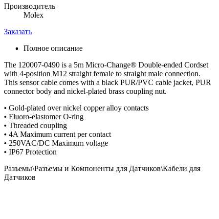
Производитель
Molex
Заказать
Полное описание
The 120007-0490 is a 5m Micro-Change® Double-ended Cordset
with 4-position M12 straight female to straight male connection.
This sensor cable comes with a black PUR/PVC cable jacket, PUR
connector body and nickel-plated brass coupling nut.
• Gold-plated over nickel copper alloy contacts
• Fluoro-elastomer O-ring
• Threaded coupling
• 4A Maximum current per contact
• 250VAC/DC Maximum voltage
• IP67 Protection
Разъемы\Разъемы и Компоненты для Датчиков\Кабели для
Датчиков