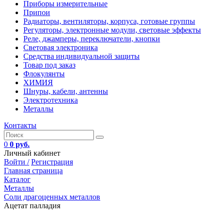
Приборы измерительные
Припои
Радиаторы, вентиляторы, корпуса, готовые группы
Регуляторы, электронные модули, световые эффекты
Реле, джамперы, переключатели, кнопки
Световая электроника
Средства индивидуальной защиты
Товар под заказ
Флокулянты
ХИМИЯ
Шнуры, кабели, антенны
Электротехника
Металлы
Контакты
0
0 руб.
Личный кабинет
Войти /
Регистрация
Главная страница
Каталог
Металлы
Соли драгоценных металлов
Ацетат палладия