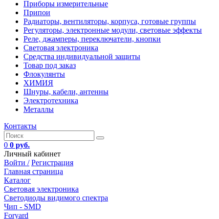
Приборы измерительные
Припои
Радиаторы, вентиляторы, корпуса, готовые группы
Регуляторы, электронные модули, световые эффекты
Реле, джамперы, переключатели, кнопки
Световая электроника
Средства индивидуальной защиты
Товар под заказ
Флокулянты
ХИМИЯ
Шнуры, кабели, антенны
Электротехника
Металлы
Контакты
0
0 руб.
Личный кабинет
Войти /
Регистрация
Главная страница
Каталог
Световая электроника
Светодиоды видимого спектра
Чип - SMD
Foryard