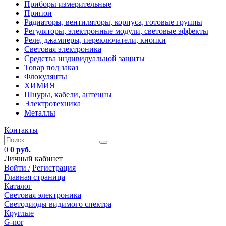
Приборы измерительные
Припои
Радиаторы, вентиляторы, корпуса, готовые группы
Регуляторы, электронные модули, световые эффекты
Реле, джамперы, переключатели, кнопки
Световая электроника
Средства индивидуальной защиты
Товар под заказ
Флокулянты
ХИМИЯ
Шнуры, кабели, антенны
Электротехника
Металлы
Контакты
0
0 руб.
Личный кабинет
Войти /
Регистрация
Главная страница
Каталог
Световая электроника
Светодиоды видимого спектра
Круглые
G-nor