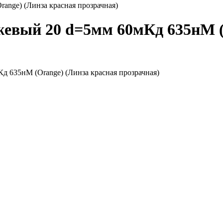
nge) (Линза красная прозрачная)
евый 20 d=5мм 60мКд 635нМ (