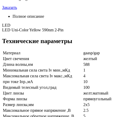
Заказать
Полное описание
LED
LED Uni-Color Yellow 590nm 2-Pin
Технические параметры
Материал
gaasp/gap
Цвет свечения
желтый
Длина волны,нм
588
Минимальная сила света Iv мин.,мКд
1
Максимальная сила света Iv макс.,мКд
4
при токе Iпр.,мА
10
Видимый телесный угол,град
100
Цвет линзы
желт.матовый
Форма линзы
прямоугольный
Размер линзы,мм
2x5
Максимальное прямое напряжение ,В
2.5
Максимальное обратное напряжение ,В
5