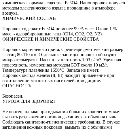
химическая формула вещества: Fe3O4. Нанопорошок получен
методом электрического взрыва проводника в атмосфере
воздуха.
ХИМИЧЕСКИЙ СОСТАВ
Порошок содержит Fe3O4 не менее 99 % масс. Около 1 %
масс. - адсорбированные газы (CH4, CO2, О2, N2).
ФИЗИЧЕСКИЕ И ХИМИЧЕСКИЕ СВОЙСТВА
Порошок коричневого цвета. Среднеарифметический размер
частиц 80-110 нм. Отдельные частицы порошка образуют
микроагломераты. Насыпная плотность 1,03 г/см³. Удельная
поверхность, измеренная методом БЭТ около 10 м2/г.
Температура плавления 1550°С. Запаха не имеет.
Порошок оксида железа (II, III) находит применение при
изготовлении магнитных носителей, в медицине.
ОПАСНОСТЬ
Безопасен.
УГРОЗА ДЛЯ ЗДОРОВЬЯ
Не опасен, однако при вдыхании больших количеств может
вызвать раздражение органов дыхания как обычная пыль.
Соблюдать санитарно-гигиенические требования. В случае
загрязнения кожных покровов, вымыть их с обычными