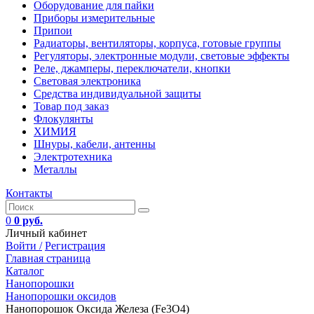
Оборудование для пайки
Приборы измерительные
Припои
Радиаторы, вентиляторы, корпуса, готовые группы
Регуляторы, электронные модули, световые эффекты
Реле, джамперы, переключатели, кнопки
Световая электроника
Средства индивидуальной защиты
Товар под заказ
Флокулянты
ХИМИЯ
Шнуры, кабели, антенны
Электротехника
Металлы
Контакты
0
0 руб.
Личный кабинет
Войти /
Регистрация
Главная страница
Каталог
Нанопорошки
Нанопорошки оксидов
Нанопорошок Оксида Железа (Fe3O4)